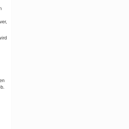
n
ver,
wird
ren
eb.