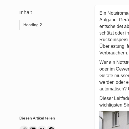
Inhalt
Ein Notstromag
Aufgabe: Gerät
Heading 2
entscheidet ab
schützt oder im
Rückeinspeisun
Überlastung, 
Verbrauchern.
Wer ein Notstr
oder im Gewerb
Geräte müssen 
werden oder ei
automatisch? 
Dieser Leitfad
wichtigsten Si
Diesen Artikel teilen