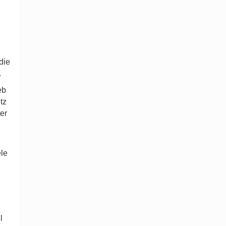
die
.
eb
tz
er
ele
l