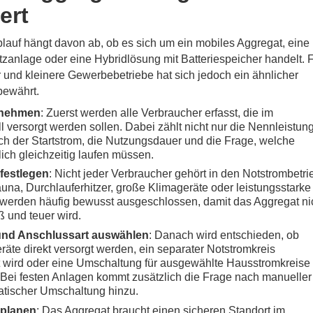
iert
auf hängt davon ab, ob es sich um ein mobiles Aggregat, eine
tzanlage oder eine Hybridlösung mit Batteriespeicher handelt. 
 und kleinere Gewerbebetriebe hat sich jedoch ein ähnlicher
bewährt.
fnehmen
: Zuerst werden alle Verbraucher erfasst, die im
l versorgt werden sollen. Dabei zählt nicht nur die Nennleistung
h der Startstrom, die Nutzungsdauer und die Frage, welche
lich gleichzeitig laufen müssen.
 festlegen
: Nicht jeder Verbraucher gehört in den Notstrombetri
una, Durchlauferhitzer, große Klimageräte oder leistungsstarke
werden häufig bewusst ausgeschlossen, damit das Aggregat ni
ß und teuer wird.
und Anschlussart auswählen
: Danach wird entschieden, ob
räte direkt versorgt werden, ein separater Notstromkreis
t wird oder eine Umschaltung für ausgewählte Hausstromkreise
t. Bei festen Anlagen kommt zusätzlich die Frage nach manueller
atischer Umschaltung hinzu.
 planen
: Das Aggregat braucht einen sicheren Standort im