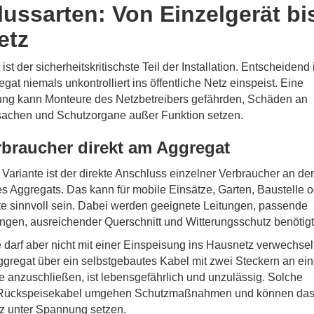
ussarten: Von Einzelgerät bi
etz
st der sicherheitskritischste Teil der Installation. Entscheidend i
gat niemals unkontrolliert ins öffentliche Netz einspeist. Eine
ng kann Monteure des Netzbetreibers gefährden, Schäden an
sachen und Schutzorgane außer Funktion setzen.
rbraucher direkt am Aggregat
 Variante ist der direkte Anschluss einzelner Verbraucher an de
 Aggregats. Das kann für mobile Einsätze, Garten, Baustelle o
te sinnvoll sein. Dabei werden geeignete Leitungen, passende
ngen, ausreichender Querschnitt und Witterungsschutz benötigt
 darf aber nicht mit einer Einspeisung ins Hausnetz verwechsel
gregat über ein selbstgebautes Kabel mit zwei Steckern an ei
 anzuschließen, ist lebensgefährlich und unzulässig. Solche
Rückspeisekabel umgehen Schutzmaßnahmen und können da
tz unter Spannung setzen.