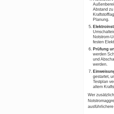
Außenbereic
Abstand zu 
Kraftstoffl
Planung.
Elektroinst
Umschaltein
Notstrom-Un
festen Elekt
Prüfung u
werden Sch
und Abschal
werden.
Einweisung
gestartet, 
Testplan ve
altem Krafts
Wer zusätzlich
Notstromaggreg
ausführlichere