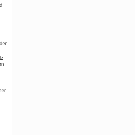
nd
 der
tz
en
her