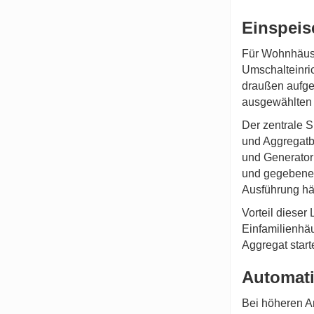
Einspeis
Für Wohnhäuser
Umschalteinric
draußen aufge
ausgewählten 
Der zentrale S
und Aggregatbe
und Generator
und gegebenenf
Ausführung hä
Vorteil dieser
Einfamilienhäu
Aggregat start
Automati
Bei höheren A