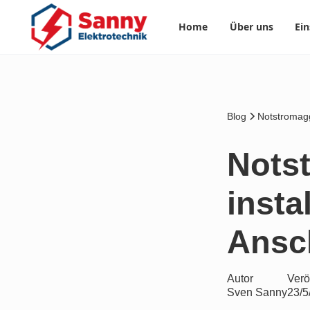
Home
Über uns
Ein
Blog
Notstromaggr
Nots
insta
Ansch
Autor
Verö
Sven Sanny
23/5