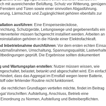
h mit ausreichender Belüftung, Schutz vor Witterung, genüge
Fenstern und Türen sowie einer sinnvollen Abgasführung.
agerung, Lärmschutz und Zugänglichkeit gehören ebenfalls zur
allation ausführen
: Eine Einspeisesteckdose,
richtung, Schutzgeräte, Leitungswege und gegebenenfalls ein
terverteiler müssen fachgerecht installiert werden. Arbeiten an
roinstallation gehören in die Hände einer Elektrofachkraft.
nd Inbetriebnahme durchführen
: Vor dem ersten echten Einsa
utzmaßnahmen, Umschaltung, Spannungsqualität, Lastverhalt
tbedingungen geprüft. Die Ergebnisse sollten dokumentiert
 und Wartungsplan erstellen
: Nutzer müssen wissen, wie
umgeschaltet, belastet, betankt und abgeschaltet wird. Ein einfac
rhindert, dass das Aggregat im Ernstfall wegen leerer Batterie,
toff oder fehlender Routine nicht funktioniert.
 die rechtlichen Grundlagen vertiefen möchte, findet im Beitrag
at Vorschriften: Aufstellung, Anschluss, Betrieb
eine
 Einordnung zu Normen, Aufstellung und Betreiberpflichten.