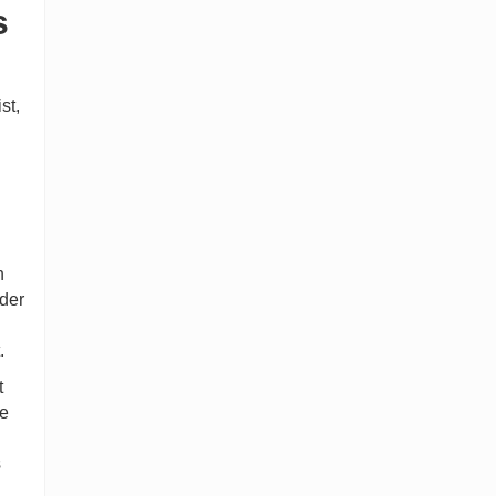
s
st,
n
der
.
t
ne
s