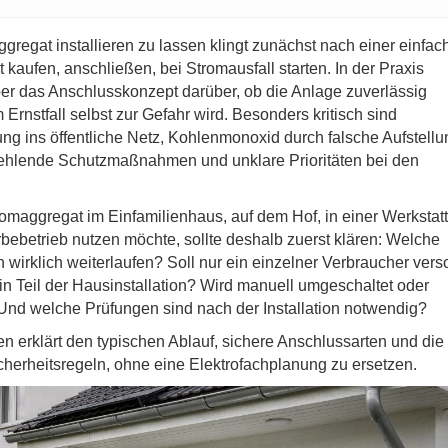
gregat installieren zu lassen klingt zunächst nach einer einfac
 kaufen, anschließen, bei Stromausfall starten. In der Praxis
er das Anschlusskonzept darüber, ob die Anlage zuverlässig
 Ernstfall selbst zur Gefahr wird. Besonders kritisch sind
g ins öffentliche Netz, Kohlenmonoxid durch falsche Aufstellu
fehlende Schutzmaßnahmen und unklare Prioritäten bei den
omaggregat im Einfamilienhaus, auf dem Hof, in einer Werkstatt
ebetrieb nutzen möchte, sollte deshalb zuerst klären: Welche
wirklich weiterlaufen? Soll nur ein einzelner Verbraucher vers
n Teil der Hausinstallation? Wird manuell umgeschaltet oder
Und welche Prüfungen sind nach der Installation notwendig?
en erklärt den typischen Ablauf, sichere Anschlussarten und die
cherheitsregeln, ohne eine Elektrofachplanung zu ersetzen.