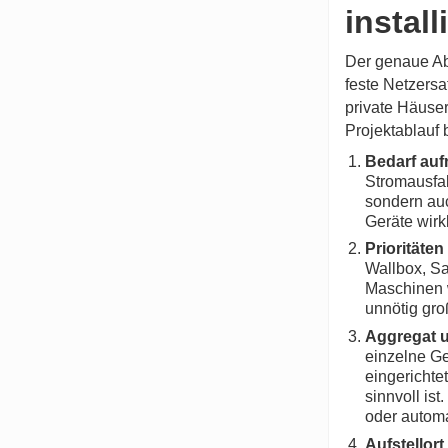
install
Der genaue Abl
feste Netzersa
private Häuser
Projektablauf 
Bedarf au
Stromausfal
sondern auc
Geräte wirk
Prioritäten
Wallbox, Sa
Maschinen 
unnötig gro
Aggregat 
einzelne Ge
eingerichte
sinnvoll is
oder autom
Aufstellort