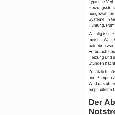
Typische Verbr
Heizungssteue
ausgewählten 
Systeme. In G
Kühlung, Pump
Wichtig ist di
meist in Watt,
betrieben werd
Verbrauch des 
Heizung und m
Stunden nach
Zusätzlich mü
und Pumpen zie
Wird das über
empfindliche 
Der Ab
Notstr