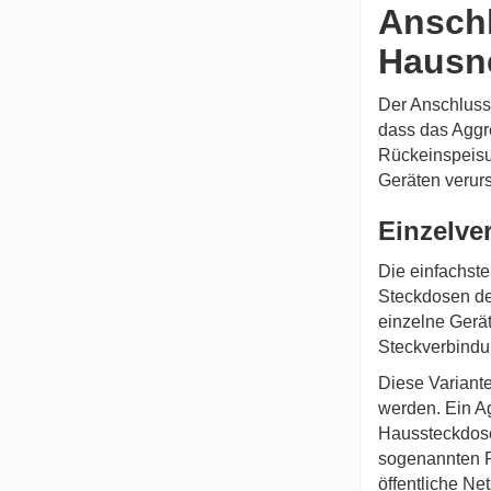
Anschl
Hausn
Der Anschluss i
dass das Aggre
Rückeinspeisu
Geräten verur
Einzelve
Die einfachste
Steckdosen des
einzelne Gerä
Steckverbindu
Diese Variante
werden. Ein Ag
Haussteckdose
sogenannten 
öffentliche Ne