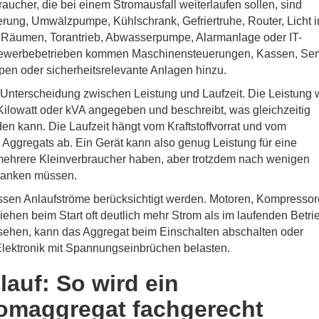
aucher, die bei einem Stromausfall weiterlaufen sollen, sind
rung, Umwälzpumpe, Kühlschrank, Gefriertruhe, Router, Licht i
Räumen, Torantrieb, Abwasserpumpe, Alarmanlage oder IT-
ewerbebetrieben kommen Maschinensteuerungen, Kassen, Ser
en oder sicherheitsrelevante Anlagen hinzu.
e Unterscheidung zwischen Leistung und Laufzeit. Die Leistung 
 Kilowatt oder kVA angegeben und beschreibt, was gleichzeitig
en kann. Die Laufzeit hängt vom Kraftstoffvorrat und vom
Aggregats ab. Ein Gerät kann also genug Leistung für eine
ehrere Kleinverbraucher haben, aber trotzdem nach wenigen
tanken müssen.
ssen Anlaufströme berücksichtigt werden. Motoren, Kompresso
hen beim Start oft deutlich mehr Strom als im laufenden Betri
sehen, kann das Aggregat beim Einschalten abschalten oder
Elektronik mit Spannungseinbrüchen belasten.
lauf: So wird ein
omaggregat fachgerecht