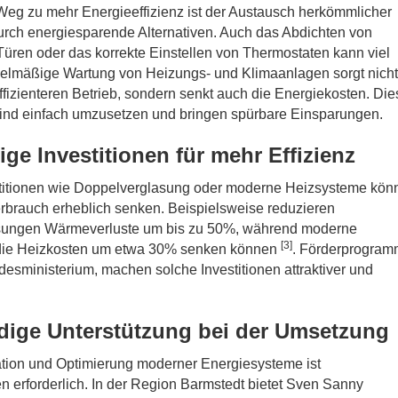
Weg zu mehr Energieeffizienz ist der Austausch herkömmlicher
urch energiesparende Alternativen. Auch das Abdichten von
üren oder das korrekte Einstellen von Thermostaten kann viel
elmäßige Wartung von Heizungs- und Klimaanlagen sorgt nicht
effizienteren Betrieb, sondern senkt auch die Energiekosten. Die
d einfach umzusetzen und bringen spürbare Einsparungen.
ige Investitionen für mehr Effizienz
titionen wie Doppelverglasung oder moderne Heizsysteme kön
rbrauch erheblich senken. Beispielsweise reduzieren
sungen Wärmeverluste um bis zu 50%, während moderne
[3]
die Heizkosten um etwa 30% senken können
. Förderprogram
desministerium
, machen solche Investitionen attraktiver und
ige Unterstützung bei der Umsetzung
lation und Optimierung moderner Energiesysteme ist
 erforderlich. In der Region Barmstedt bietet Sven Sanny