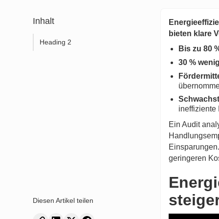
Inhalt
Energieeffiz
bieten klare V
Heading 2
Bis zu 80 
30 % wenig
Fördermitt
übernomme
Schwachst
ineffiziente
Ein Audit anal
Handlungsempfe
Einsparungen.
geringeren Ko
Energi
steige
Diesen Artikel teilen