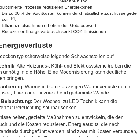
Beschreibung
g
Optimierte Prozesse reduzieren Energiekosten.
Bis zu 80 % der Auditkosten können durch staatliche Zuschüsse gede
[2]
sein
.
g
Effizienzmaßnahmen erhöhen den Gebäudewert.
Reduzierter Energieverbrauch senkt CO2-Emissionen.
Energieverluste
 decken typischerweise folgende Schwachstellen auf:
Technik
: Alte Heizungs-, Kühl- und Elektrosysteme treiben die
 unnötig in die Höhe. Eine Modernisierung kann deutliche
en bringen.
Isolierung
: Wärmebildkameras zeigen Wärmeverluste durch
enster, Türen oder unzureichend gedämmte Wände.
te Beleuchtung
: Der Wechsel zu LED-Technik kann die
en für Beleuchtung spürbar senken.
nisse helfen, gezielte Maßnahmen zu entwickeln, die den
ch und die Kosten reduzieren. Energieaudits, die nach
 Standards durchgeführt werden, sind zwar mit Kosten verbunden