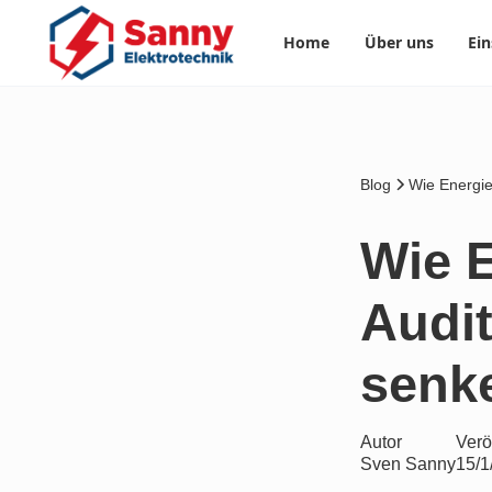
Home
Über uns
Ein
Blog
Wie Energie
Wie E
Audi
senk
Autor
Verö
Sven Sanny
15/1