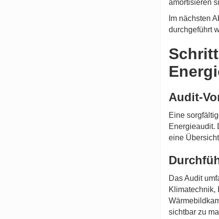
amortisieren s
Im nächsten Abs
durchgeführt 
Schrit
Energi
Audit-Vo
Eine sorgfälti
Energieaudit.
eine Übersicht
Durchfü
Das Audit umf
Klimatechnik,
Wärmebildkame
sichtbar zu m