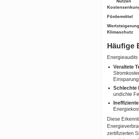
Nutzen
Kostensenkun
Fördermittel
Wertsteigerun
Klimaschutz
Häufige 
Energieaudits
Veraltete 
Stromkosten
Einsparung
Schlechte 
undichte F
Ineffizien
Energiekost
Diese Erkennt
Energieverbrau
zertifizierten