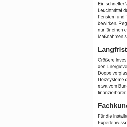
Ein schneller 
Leuchtmittel d
Fenstern und T
bewirken. Reg
nur für einen 
Maßnahmen sin
Langfrist
Größere Inves
den Energieve
Doppelvergla
Heizsysteme 
etwa vom
Bun
finanzierbarer.
Fachkund
Für die Instal
Expertenwissen