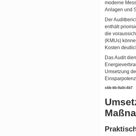
moderne Messt
Anlagen und 
Der Auditberic
enthält prior
die voraussich
(KMUs) können 
Kosten deutlic
Das Audit die
Energieverbra
Umsetzung der
Einsparpotenzi
sbb-itb-9a0c4b7
Umsetz
Maßn
Praktisc