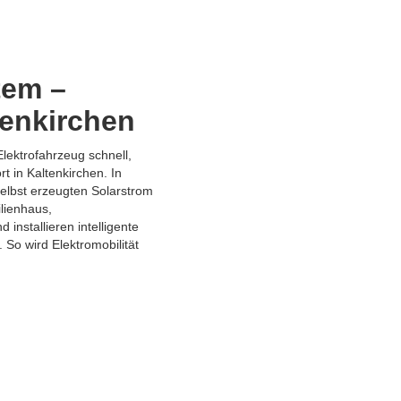
tem –
tenkirchen
Elektrofahrzeug schnell,
t in Kaltenkirchen. In
selbst erzeugten Solarstrom
ilienhaus,
installieren intelligente
 So wird Elektromobilität