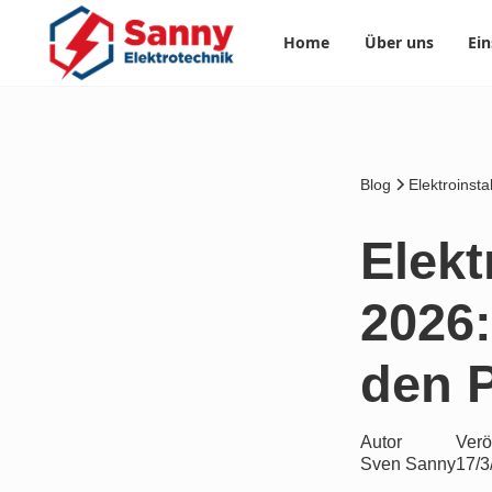
Home
Über uns
Ein
Blog
Elektroinsta
Elekt
2026:
den P
Autor
Verö
Sven Sanny
17/3