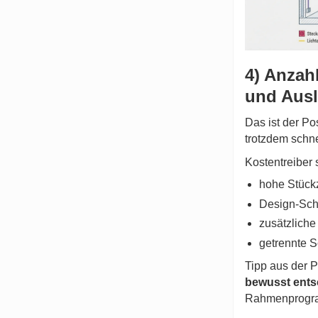
4) Anzah
und Aus
Das ist der P
trotzdem schne
Kostentreiber 
hohe Stück
Design-Sch
zusätzliche
getrennte S
Tipp aus der P
bewusst ents
Rahmenprogra