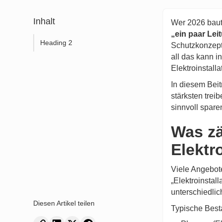
Inhalt
Wer 2026 baut 
„ein paar Le
Heading 2
Schutzkonzept
all das kann 
Elektroinstall
In diesem Beit
stärksten trei
sinnvoll spare
Was zä
Elektr
Viele Angebote
„Elektroinstall
unterschiedli
Diesen Artikel teilen
Typische Besta