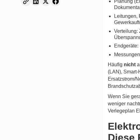
Planung (El
Dokumentat
Leitungen, 
Gewerkauft
Verteilung:
Überspann
Endgeräte: 
Messungen,
Häufig
nicht
a
(LAN), Smart-
Ersatzstrom/N
Brandschutzab
Wenn Sie gerad
weniger nachtr
Verlegeplan El
Elektr
Diese 