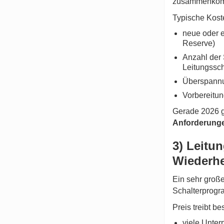
zusammenkom
Typische Koste
neue oder e
Reserve)
Anzahl der
Leitungssch
Überspannun
Vorbereitun
Gerade 2026 gi
Anforderung
3) Leitu
Wiederhe
Ein sehr großer
Schalterprogr
Preis treibt b
viele Unter