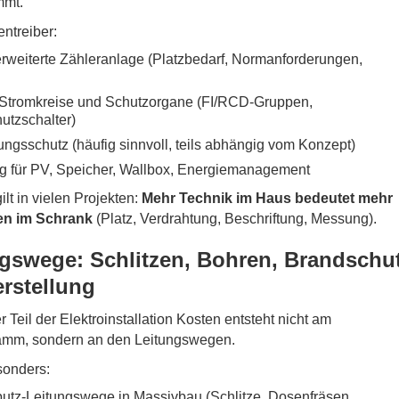
mt.
ntreiber:
rweiterte Zähleranlage (Platzbedarf, Normanforderungen,
 Stromkreise und Schutzorgane (FI/RCD-Gruppen,
utzschalter)
gsschutz (häufig sinnvoll, teils abhängig vom Konzept)
g für PV, Speicher, Wallbox, Energiemanagement
lt in vielen Projekten:
Mehr Technik im Haus bedeutet mehr
en im Schrank
(Platz, Verdrahtung, Beschriftung, Messung).
ngswege: Schlitzen, Bohren, Brandschut
rstellung
 Teil der Elektroinstallation Kosten entsteht nicht am
amm, sondern an den Leitungswegen.
esonders:
putz-Leitungswege in Massivbau (Schlitze, Dosenfräsen,