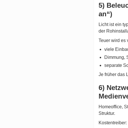
5) Beleu
an“)
Licht ist ein t
der Rohinstalla
Teuer wird es 
viele Einba
Dimmung, S
separate S
Je früher das 
6) Netzw
Medienve
Homeoffice, St
Struktur.
Kostentreiber: