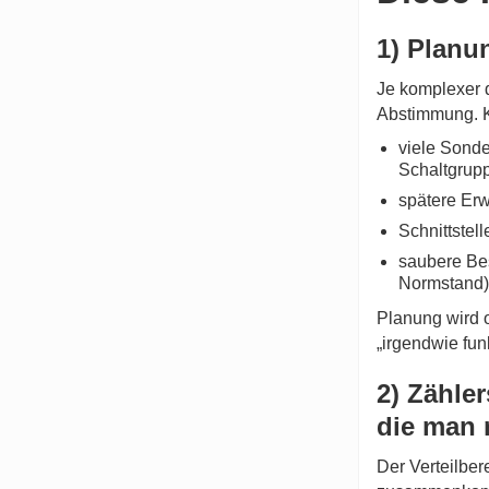
1) Plan
Je komplexer 
Abstimmung. Ko
viele Sond
Schaltgrup
spätere Erw
Schnittste
saubere Be
Normstand)
Planung wird of
„irgendwie funk
2) Zähle
die man n
Der Verteilber