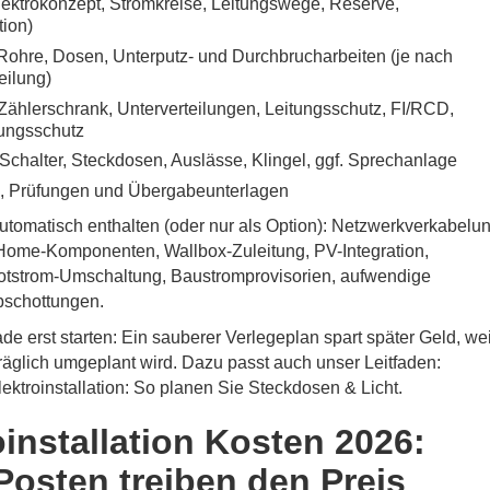
ektrokonzept, Stromkreise, Leitungswege, Reserve,
ion)
Rohre, Dosen, Unterputz- und Durchbrucharbeiten (je nach
eilung)
 Zählerschrank, Unterverteilungen, Leitungsschutz, FI/RCD,
ungsschutz
Schalter, Steckdosen, Auslässe, Klingel, ggf. Sprechanlage
 Prüfungen und Übergabeunterlagen
utomatisch enthalten (oder nur als Option): Netzwerkverkabelu
Home-Komponenten, Wallbox-Zuleitung, PV-Integration,
otstrom-Umschaltung, Baustromprovisorien, aufwendige
schottungen.
e erst starten: Ein sauberer Verlegeplan spart später Geld, wei
äglich umgeplant wird. Dazu passt auch unser Leitfaden:
ektroinstallation: So planen Sie Steckdosen & Licht
.
oinstallation Kosten 2026:
Posten treiben den Preis